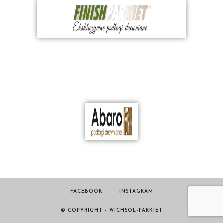
FACEBOOK
INSTAGRAM
© COPYRIGHT - WICHSOL-PARKIET